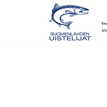
Siirry
suoraan
sisältöön
Et
ST