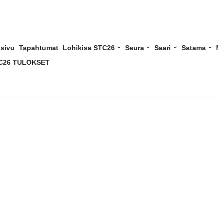
usivu
Tapahtumat
Lohikisa STC26
Seura
Saari
Satama
C26 TULOKSET