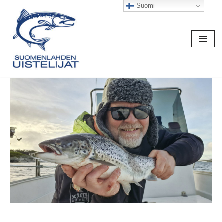
Suomi
Siirry
suoraan
sisältöön