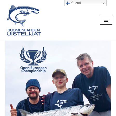
Suomi
Siirry
suoraan
sisältöön