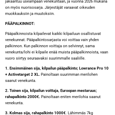
jakaantuu useampaan venekuntaan, ja vuonna 2026 mukana
on myös nuorisosarja. Järjestäjät varaavat oikeuden
muokkauksiin ja muutoksiin.
PÄÄPALKINNOT:
Pääpalkinnoista kilpailevat kaikki kilpailuun osallistuvat
venekunnat. Pääpalkintosarjasta voi voittaa vain yhden
palkinnon. Kun palkinnon voittaja on selvinnyt, sama
venekunta/lohi ei kilpaile enää muista pääpalkinnoista, vaan
vuoro siirtyy seuraavaksi suurimmalle saaliille.
1. Ensimmäinen sija,
kilpailun pääpalkinto;
Lowrance Pro 10
+ Activetarget 2 XL.
Painoltaan suurimman merilohen
saanut venekunta.
2. Toinen sija,
kilpailun voittaja, Euroopan mestaruus;
rahapalkinto 2000€.
Painoltaan eniten merilohia saanut
venekunta.
3. Kolmas sija,
rahapalkinto 1000€
. Lähimmäs 7kg