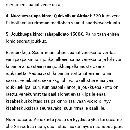
merilohen saanut venekunta.
4. Nuorisosarjapalkinto:
Quicksilver Airdeck 320
kumivene.
Painoltaan suurimman merilohen saanut nuorisovenekunta.
5. Joukkuepalkinto:
rahapalkinto 1500€.
Painoltaan eniten
lohia saanut joukkue.
Esimerkkejä: Suurimman lohen saanut venekunta voittaa
vain pääpalkinnon, jonka jälkeen sama venekunta ja lohi voi
kilpailla ainoastaan vain joukkuepalkinnosta osana
joukkuetta. Vastaavasti kilpailun voittanut eniten lohia
saanut venekunta, sekä 7kg lohi voi osallistua enää vain
joukkuekilpailuun. Kun pääpalkinnot ja joukkuepalkinto on
jaettu, venekunnat tai saalislohet eivät kilpaile enää
kisakeskuskohtaisista palkinnoista, vaan vuoro siirtyy
kisakeskuksissa seuraavaksi suurimmalle saaliille.
Nuorisosarja: Venekunta jossa on kyydissä yksi tai useampi
alle 25 vuotias nuori, osallistuu lisäksi myös nuorisosarjaan.