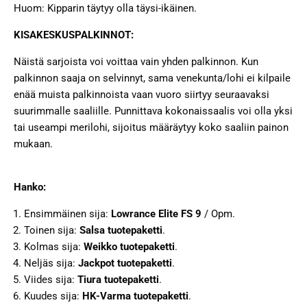
Huom: Kipparin täytyy olla täysi-ikäinen.
KISAKESKUSPALKINNOT:
Näistä sarjoista voi voittaa vain yhden palkinnon. Kun
palkinnon saaja on selvinnyt, sama venekunta/lohi ei kilpaile
enää muista palkinnoista vaan vuoro siirtyy seuraavaksi
suurimmalle saaliille. Punnittava kokonaissaalis voi olla yksi
tai useampi merilohi, sijoitus määräytyy koko saaliin painon
mukaan.
Hanko:
Ensimmäinen sija:
Lowrance Elite FS 9
/ Opm.
Toinen sija:
Salsa tuotepaketti
.
Kolmas sija:
Weikko tuotepaketti
.
Neljäs sija:
Jackpot tuotepaketti
.
Viides sija:
Tiura tuotepaketti
.
Kuudes sija:
HK-Varma tuotepaketti
.