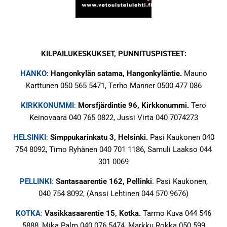
KILPAILUKESKUKSET, PUNNITUSPISTEET:
HANKO
:
Hangonkylän satama, Hangonkyläntie.
Mauno
Karttunen 050 565 5471, Terho Manner 0500 477 086
KIRKKONUMMI
:
Morsfjärdintie 96, Kirkkonummi.
Tero
Keinovaara 040 765 0822, Jussi Virta 040 7074273
HELSINKI
:
Simppukarinkatu 3, Helsinki.
Pasi Kaukonen 040
754 8092, Timo Ryhänen 040 701 1186, Samuli Laakso 044
301 0069
PELLINKI
:
Santasaarentie 162, Pellinki
. Pasi Kaukonen,
040 754 8092, (Anssi Lehtinen 044 570 9676)
KOTKA
:
Vasikkasaarentie 15, Kotka
.
Tarmo Kuva 044 546
5888, Mika Palm 040 076 5474, Markku Rokka 050 599