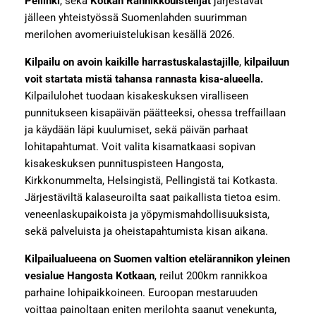
Pellinki
, sekä
Kotkan Rannikkouistelijat
järjestävät
jälleen yhteistyössä Suomenlahden suurimman
merilohen avomeriuistelukisan kesällä 2026.
Kilpailu on avoin kaikille harrastuskalastajille
,
kilpailuun
voit startata mistä tahansa rannasta kisa-alueella.
Kilpailulohet tuodaan kisakeskuksen viralliseen
punnitukseen kisapäivän päätteeksi, ohessa treffaillaan
ja käydään läpi kuulumiset, sekä päivän parhaat
lohitapahtumat. Voit valita kisamatkaasi sopivan
kisakeskuksen punnituspisteen Hangosta,
Kirkkonummelta, Helsingistä, Pellingistä tai Kotkasta.
Järjestäviltä kalaseuroilta saat paikallista tietoa esim.
veneenlaskupaikoista ja yöpymismahdollisuuksista,
sekä palveluista ja oheistapahtumista kisan aikana.
Kilpailualueena on Suomen valtion etelärannikon yleinen
vesialue Hangosta Kotkaan
, reilut 200km rannikkoa
parhaine lohipaikkoineen. Euroopan mestaruuden
voittaa painoltaan eniten merilohta saanut venekunta,