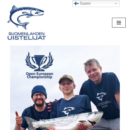
Suomi
Siirry
suoraan
sisältöön