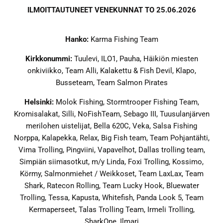
ILMOITTAUTUNEET VENEKUNNAT TO 25.06.2026
Hanko:
Karma Fishing Team
Kirkkonummi:
Tuulevi, ILO1, Pauha, Häikiön miesten
onkiviikko, Team Alli, Kalakettu & Fish Devil, Klapo,
Busseteam, Team Salmon Pirates
Helsinki:
Molok Fishing, Stormtrooper Fishing Team,
Kromisalakat, Silli, NoFishTeam, Sebago III, Tuusulanjärven
merilohen uistelijat, Bella 620C, Veka, Salsa Fishing
Norppa, Kalapekka, Relax, Big Fish team, Team Pohjantähti,
Vima Trolling, Pingviini, Vapavelhot, Dallas trolling team,
Simpiän siimasotkut, m/y Linda, Foxi Trolling, Kossimo,
Körmy, Salmonmiehet / Weikkoset, Team LaxLax, Team
Shark, Ratecon Rolling, Team Lucky Hook, Bluewater
Trolling, Tessa, Kapusta, Whitefish, Panda Look 5, Team
Kermaperseet, Talas Trolling Team, Irmeli Trolling,
SharkOne, Ilmari