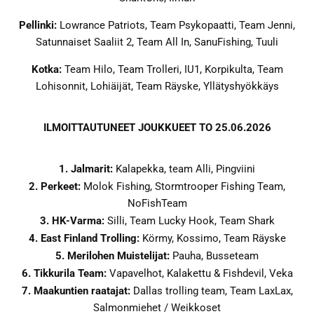
Pellinki:
Lowrance Patriots, Team Psykopaatti, Team Jenni,
Satunnaiset Saaliit 2, Team All In, SanuFishing, Tuuli
Kotka:
Team Hilo, Team Trolleri, IU1, Korpikulta, Team
Lohisonnit, Lohiäijät, Team Räyske, Yllätyshyökkäys
ILMOITTAUTUNEET JOUKKUEET TO 25.06.2026
1. Jalmarit:
Kalapekka, team Alli, Pingviini
2. Perkeet:
Molok Fishing, Stormtrooper Fishing Team,
NoFishTeam
3. HK-Varma:
Silli, Team Lucky Hook, Team Shark
4. East Finland Trolling:
Körmy, Kossimo, Team Räyske
5. Merilohen Muistelijat:
Pauha, Busseteam
6. Tikkurila Team:
Vapavelhot, Kalakettu & Fishdevil, Veka
7. Maakuntien raatajat:
Dallas trolling team, Team LaxLax,
Salmonmiehet / Weikkoset