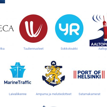
tka
Tuuliennusteet
Sokkotoukki
Aaltop
Laivaliikenne
Ampuma ja melutiedotteet
Satamakamerat