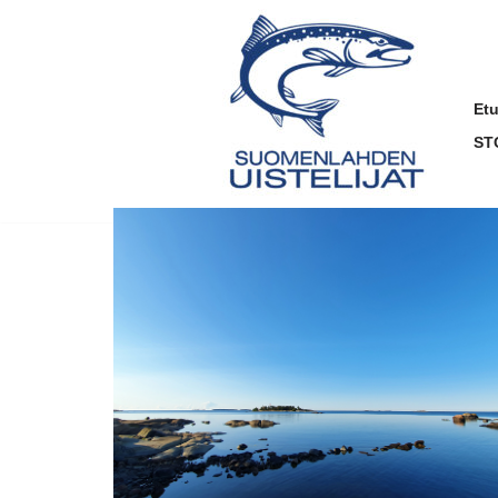
Siirry
suoraan
sisältöön
Et
ST