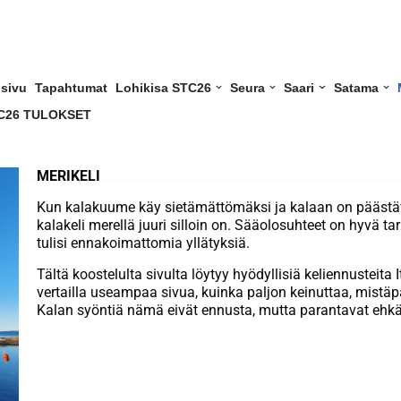
usivu
Tapahtumat
Lohikisa STC26
Seura
Saari
Satama
C26 TULOKSET
MERIKELI
Kun kalakuume käy sietämättömäksi ja kalaan on päästävä 
kalakeli merellä juuri silloin on. Sääolosuhteet on hyvä tar
tulisi ennakoimattomia yllätyksiä.
Tältä koostelulta sivulta löytyy hyödyllisiä keliennusteita 
vertailla useampaa sivua, kuinka paljon keinuttaa, mistäpä
Kalan syöntiä nämä eivät ennusta, mutta parantavat ehkä 