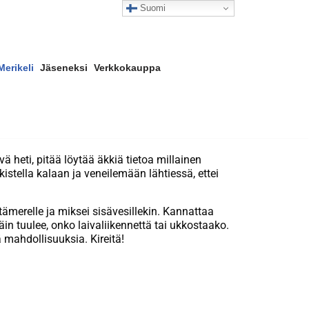
Suomi
Merikeli
Jäseneksi
Verkkokauppa
heti, pitää löytää äkkiä tietoa millainen
kistella kalaan ja veneilemään lähtiessä, ettei
Itämerelle ja miksei sisävesillekin. Kannattaa
in tuulee, onko laivaliikennettä tai ukkostaako.
mahdollisuuksia. Kireitä!