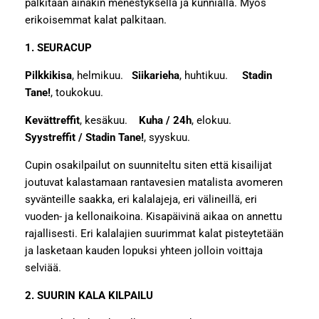
palkitaan ainakin menestyksellä ja kunnialla. Myös
erikoisemmat kalat palkitaan.
1. SEURACUP
Pilkkikisa
, helmikuu.
Siikarieha
, huhtikuu.
Stadin
Tane!
, toukokuu.
Kevättreffit
, kesäkuu.
Kuha / 24h
, elokuu.
Syystreffit / Stadin Tane!
, syyskuu.
Cupin osakilpailut on suunniteltu siten että kisailijat
joutuvat kalastamaan rantavesien matalista avomeren
syvänteille saakka, eri kalalajeja, eri välineillä, eri
vuoden- ja kellonaikoina. Kisapäivinä aikaa on annettu
rajallisesti. Eri kalalajien suurimmat kalat pisteytetään
ja lasketaan kauden lopuksi yhteen jolloin voittaja
selviää.
2. SUURIN KALA KILPAILU