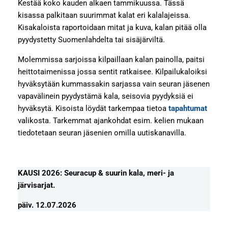
Kestää koko kauden alkaen tammikuussa. Tässä
kisassa palkitaan suurimmat kalat eri kalalajeissa.
Kisakaloista raportoidaan mitat ja kuva, kalan pitää olla
pyydystetty Suomenlahdelta tai sisäjärviltä.
Molemmissa sarjoissa kilpaillaan kalan painolla, paitsi
heittotaimenissa jossa sentit ratkaisee. Kilpailukaloiksi
hyväksytään kummassakin sarjassa vain seuran jäsenen
vapavälinein pyydystämä kala, seisovia pyydyksiä ei
hyväksytä. Kisoista löydät tarkempaa tietoa
tapahtumat
valikosta. Tarkemmat ajankohdat esim. kelien mukaan
tiedotetaan seuran jäsenien omilla uutiskanavilla.
KAUSI 2026: Seuracup & suurin kala, meri- ja
järvisarjat.
päiv. 12.07.2026