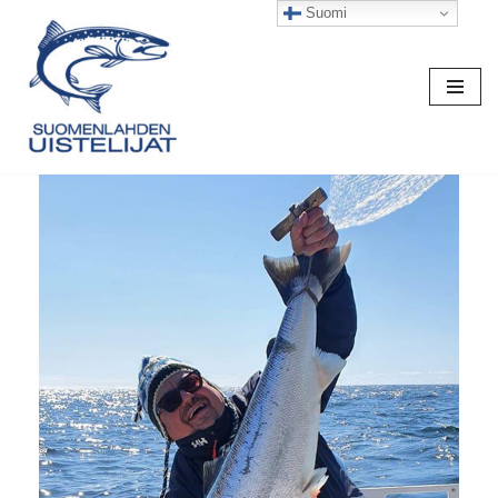
Suomi
Siirry
suoraan
sisältöön