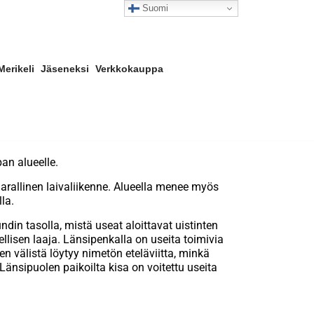
Suomi
Merikeli
Jäseneksi
Verkkokauppa
an alueelle.
vaarallinen laivaliikenne. Alueella menee myös
la.
in tasolla, mistä useat aloittavat uistinten
llisen laaja. Länsipenkalla on useita toimivia
en välistä löytyy nimetön eteläviitta, minkä
änsipuolen paikoilta kisa on voitettu useita