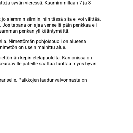
patteja syvän vieressä. Kuumimmillaan 7 ja 8
jo aiemmin silmiin, niin tässä sitä ei voi välttää.
. Jos tapana on ajaa veneellä päin penkkaa eli
 useamman penkan yli kääntymättä.
lla. Nimettömän pohjoispuoli on alueena
a nimetön on usein mainittu alue.
imettömän kepin eteläpuolelta. Kanjonissa on
seuraaville pateille saattaa tuottaa myös hyvin
pariselle. Paikkojen laadunvalvonnasta on