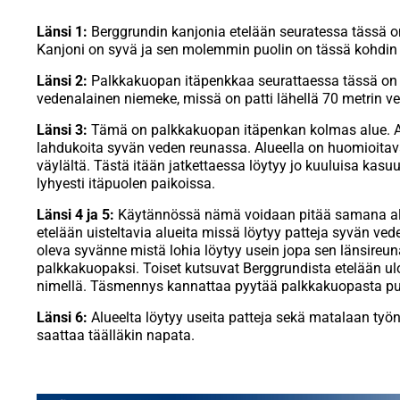
Länsi 1:
Berggrundin kanjonia etelään seuratessa tässä 
Kanjoni on syvä ja sen molemmin puolin on tässä kohdin 
Länsi 2:
Palkkakuopan itäpenkkaa seurattaessa tässä on 
vedenalainen niemeke, missä on patti lähellä 70 metrin ve
Länsi 3:
Tämä on palkkakuopan itäpenkan kolmas alue. Alue
lahdukoita syvän veden reunassa. Alueella on huomioitava
väylältä. Tästä itään jatkettaessa löytyy jo kuuluisa kasuu
lyhyesti itäpuolen paikoissa.
Länsi 4 ja 5:
Käytännössä nämä voidaan pitää samana alu
etelään uisteltavia alueita missä löytyy patteja syvän ve
oleva syvänne mistä lohia löytyy usein jopa sen länsireun
palkkakuopaksi. Toiset kutsuvat Berggrundista etelään u
nimellä. Täsmennys kannattaa pyytää palkkakuopasta pu
Länsi 6:
Alueelta löytyy useita patteja sekä matalaan työn
saattaa täälläkin napata.