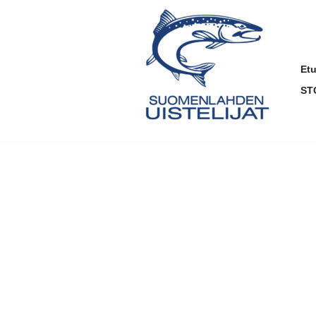
Siirry
suoraan
sisältöön
Et
ST