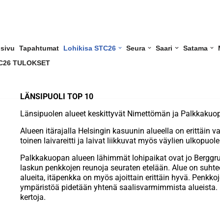
usivu
Tapahtumat
Lohikisa STC26
Seura
Saari
Satama
C26 TULOKSET
LÄNSIPUOLI TOP 10
Länsipuolen alueet keskittyvät Nimettömän ja Palkkakuop
Alueen itärajalla Helsingin kasuunin alueella on erittäin 
toinen laivareitti ja laivat liikkuvat myös väylien ulkopuolel
Palkkakuopan alueen lähimmät lohipaikat ovat jo Berggrund
laskun penkkojen reunoja seuraten etelään. Alue on suhtee
alueita, itäpenkka on myös ajoittain erittäin hyvä. Penkkoj
ympäristöä pidetään yhtenä saalisvarmimmista alueista. L
kertoja.