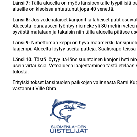
Länsi 7:
Tällä alueella on myös länsipenkalle tyypillisiä 
alueille on kisoissa ahtautunut jopa 40 venettä.
Länsi 8:
Jos vedenalaiset kanjonit ja läheiset patit osuivat 
Alueesta lounaaseen työntyy niemeke yli 80 metrin veteen
syvästä matalaan ja takaisin niin tällä alueella pääsee
Länsi 9:
Nimettömän keppi on hyvä maamerkki länsipuole
laajempi. Alueelta löytyy useita patteja. Saalisraporteiss
Länsi 10:
Tästä löytyy Itä-länsisuuntainen kanjoni heti n
usein virtauksia. Vetoalueen laajentaminen tästä etelään 
tulosta.
Erityiskiitokset länsipuolen paikkojen valinnasta Rami Ku
vastannut Ville Ohra.