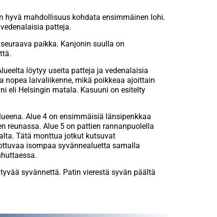
on hyvä mahdollisuus kohdata ensimmäinen lohi.
vedenalaisia patteja.
seuraava paikka. Kanjonin suulla on
ttä.
elta löytyy useita patteja ja vedenalaisia
 nopea laivaliikenne, mikä poikkeaa ajoittain
ni eli Helsingin matala. Kasuuni on esitelty
eena. Alue 4 on ensimmäisiä länsipenkkaa
den reunassa. Alue 5 on pattien rannanpuolella
alta. Tätä monttua jotkut kutsuvat
lottuvaa isompaa syvännealuetta samalla
huttaessa.
tyvää syvännettä. Patin vierestä syvän päältä