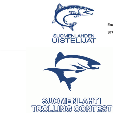
Siirry
suoraan
sisältöön
Et
ST