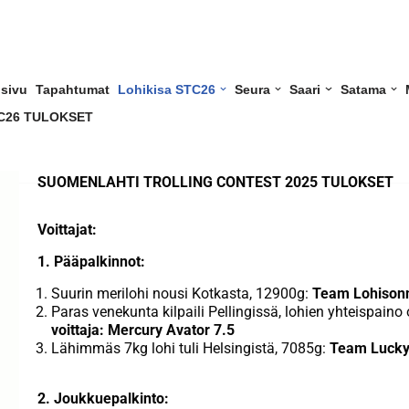
usivu
Tapahtumat
Lohikisa STC26
Seura
Saari
Satama
C26 TULOKSET
SUOMENLAHTI TROLLING CONTEST 2025 TULOKSET
Voittajat:
1. Pääpalkinnot:
Suurin merilohi nousi Kotkasta, 12900g:
Team Lohisonni
Paras venekunta kilpaili Pellingissä, lohien yhteispain
voittaja: Mercury Avator 7.5
Lähimmäs 7kg lohi tuli Helsingistä, 7085g:
Team Lucky 
2. Joukkuepalkinto: