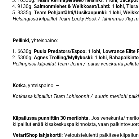
10330g:
Team Kermaperseet/Helsinki: 1 lohi, Jackpot 
9130g:
Salmonmiehet & Weikkoset/Lahti: 1 lohi, Tiura 
8335g:
Team Pohjantähti/Uusikaupunki: 1 lohi, Weikko
Helsingissä kilpaillut Team Lucky Hook / lähimmäs 7kg me
Pellinki
, yhteispaino:
6630g:
Puula Predators/Espoo: 1 lohi, Lowrance Elite 
5300g:
Agnes Trolling/Myllykoski: 1 lohi, Rahapalkint
Pellingissä kilpaillut Team Jenni / paras venekunta palkit
Kotka
, yhteispaino: –
Kotkassa kilpaillut Team Lohisonnit / suurin merilohi palk
Kilpailussa punnittiin 30 merilohta.
Jos venekunta/merilohi
kilpaillut enää kisakeskuspalkinnoista, vaan palkintovuoro
VetariShop lahjakortti:
Vetouistelulehti palkitsee kilpailun