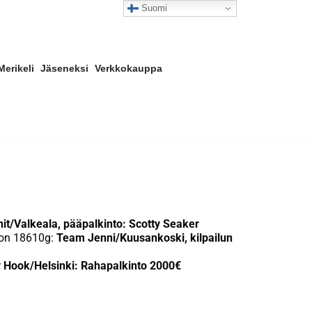
Suomi
Merikeli
Jäseneksi
Verkkokauppa
t/Valkeala, pääpalkinto: Scotty Seaker
o on 18610g:
Team Jenni/Kuusankoski, kilpailun
Hook/Helsinki: Rahapalkinto 2000€