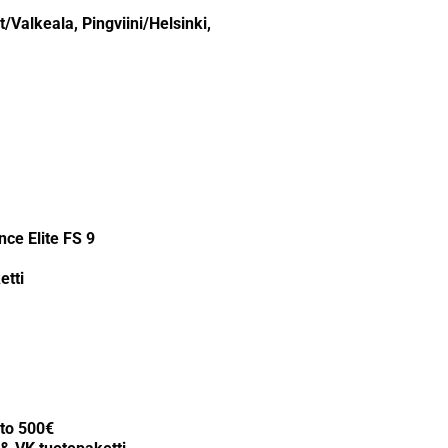
/Valkeala, Pingviini/Helsinki,
ce Elite FS 9
etti
nto 500€