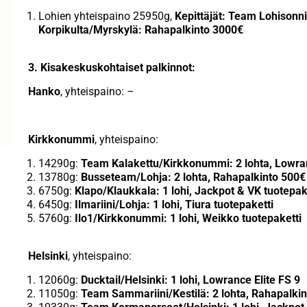
Lohien yhteispaino 25950g,
Kepittäjät: Team Lohisonnit
Korpikulta/Myrskylä: Rahapalkinto 3000€
3. Kisakeskuskohtaiset palkinnot:
Hanko
, yhteispaino: –
Kirkkonummi
, yhteispaino:
14290g:
Team Kalakettu/Kirkkonummi: 2 lohta, Lowran
13780g:
Busseteam/Lohja: 2 lohta, Rahapalkinto 500€
6750g:
Klapo/Klaukkala: 1 lohi, Jackpot & VK tuotepak
6450g:
Ilmariini/Lohja: 1 lohi, Tiura tuotepaketti
5760g:
Ilo1/Kirkkonummi: 1 lohi, Weikko tuotepaketti
Helsinki
, yhteispaino:
12060g:
Ducktail/Helsinki: 1 lohi, Lowrance Elite FS 9
11050g:
Team Sammariini/Kestilä: 2 lohta, Rahapalki