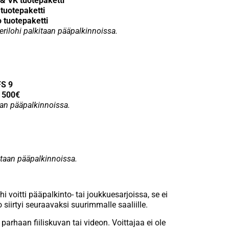
& VK tuotepaketti
tuotepaketti
 tuotepaketti
rilohi palkitaan pääpalkinnoissa.
FS 9
o 500€
aan pääpalkinnoissa.
itaan pääpalkinnoissa.
 voitti pääpalkinto- tai joukkuesarjoissa, se ei
 siirtyi seuraavaksi suurimmalle saaliille.
 parhaan fiiliskuvan tai videon. Voittajaa ei ole