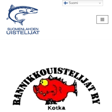
Suomi
Siirry
suoraan
sisältöön