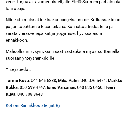
vedet tarjoavat avomeriuistelijalle Etelä-Suomen parhaimpia
lohi apajia.
Niin kuin muissakin kisakaupungeissamme, Kotkassakin on
paljon tapahtumia kisan aikana. Kannattaa tiedostella ja
varata vierasvenepaikat ja yöpymiset hyvissä ajoin
ennakkoon.
Mahdollisiin kysymyksiin saat vastauksia myös soittamalla
suoraan yhteyshenkilöille.
Yhteystiedot:
Tarmo Kuva
, 044 546 5888,
Mika Palm
, 040 076 5474,
Markku
Rokka
, 050 599 4747,
Ismo Väisänen
, 040 835 0450,
Henri
Kuva
, 040 708 8648
Kotkan Rannikkouistelijat Ry