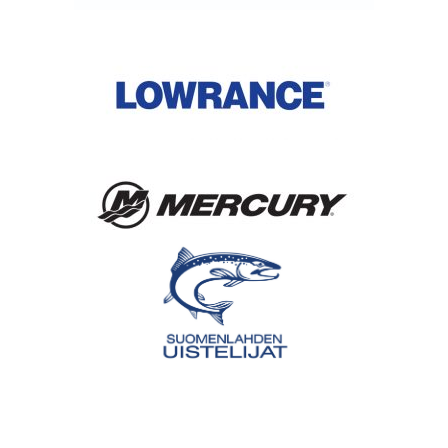
Teeman
Neve
tarjoaa
WordPress