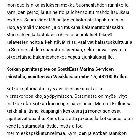
monipuolisin kalastuksen mekka Suomenlahden rannikolla,
Kymijoen perho, laituriheitto ja lohensoutu mahdollisuuksia
myöten. Seura järjestää paljon erikokoisia tapahtumia ja
kisoja ympäri vuoden, ja on mukana Kalamaratonissakin.
Moninaisen kalastuksen ohessa seuralaiset tekevät
kalavesien hoitoa, kehittävät niitä, vaalivat kalastuskulttuuria
ja Suomenlahden saaristomaisemaa, sekä luovat hyvää ja
oikeanlaista kalamieshenkeä vapaa-ajankalastajille.
Kotkan punnituspiste on SouthEast Marina Servicen
edustalla, osoitteessa Vasikkasaarentie 15, 48200 Kotka.
Kotkan satamasta löytyy veneenlaskupaikat ja
vierasvenepaikkoja yöpymiseen. Satamasta on myös lyhyt
matka koko Kotkan kaupungin palveluihin. Meri on Kotkassa
kaikkialla läsnä, kaupungin keskusta ja monet sen osat
sijaitsevat saarilla. Kerrotaan, että jokaisella kotkalaisella on
vene ja satamasta löydät myös aitoa
merimieskapakkatunnelmaa. Kymijoen ja Kotkan rannikon