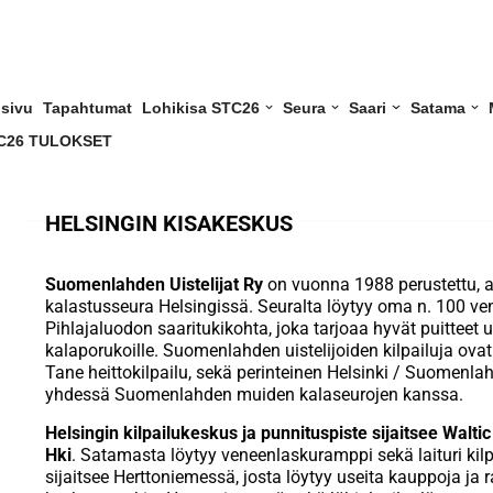
usivu
Tapahtumat
Lohikisa STC26
Seura
Saari
Satama
C26 TULOKSET
HELSINGIN KISAKESKUS
Suomenlahden Uistelijat Ry
on vuonna 1988 perustettu, a
kalastusseura Helsingissä. Seuralta löytyy oma n. 100 v
Pihlajaluodon saaritukikohta, joka tarjoaa hyvät puittee
kalaporukoille. Suomenlahden uistelijoiden kilpailuja ovat
Tane heittokilpailu, sekä perinteinen Helsinki / Suomenlah
yhdessä Suomenlahden muiden kalaseurojen kanssa.
Helsingin kilpailukeskus ja punnituspiste sijaitsee Walt
Hki
. Satamasta löytyy veneenlaskuramppi sekä laituri kilp
sijaitsee Herttoniemessä, josta löytyy useita kauppoja ja r