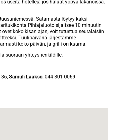
ös useita hotelleja jos haluat yöpyä lakanoissa,
 Ruusuniemessä. Satamasta löytyy kaksi
ritukikohta Pihlajaluoto sijaitsee 10 minuutin
et koko kisan ajan, voit tutustua seuralaisiin
ätteeksi. Tuulipäivänä järjestämme
armasti koko päivän, ja grilli on kuuma.
la suoraan yhteyshenkilöille.
186,
Samuli Laakso
, 044 301 0069