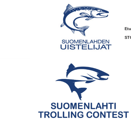
Siirry
suoraan
sisältöön
Et
ST