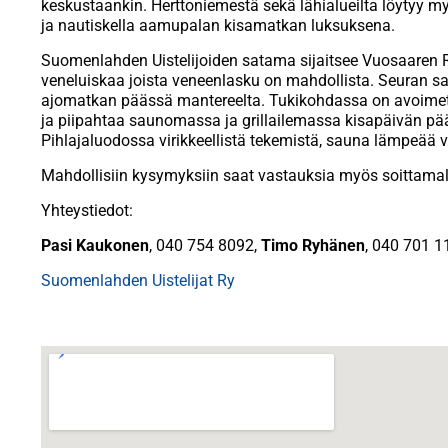
keskustaankin. Herttoniemestä sekä lähialueilta löytyy my
ja nautiskella aamupalan kisamatkan luksuksena.
Suomenlahden Uistelijoiden satama sijaitsee Vuosaaren
veneluiskaa joista veneenlasku on mahdollista. Seuran saa
ajomatkan päässä mantereelta. Tukikohdassa on avoimet ov
ja piipahtaa saunomassa ja grillailemassa kisapäivän pä
Pihlajaluodossa virikkeellistä tekemistä, sauna lämpeää v
Mahdollisiin kysymyksiin saat vastauksia myös soittamal
Yhteystiedot:
Pasi Kaukonen
, 040 754 8092,
Timo Ryhänen
, 040 701 1
Suomenlahden Uistelijat Ry