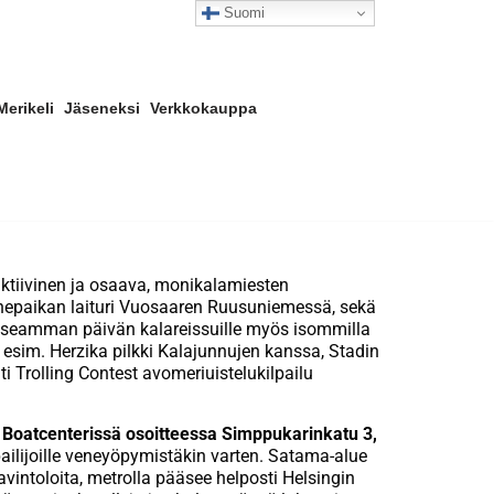
Suomi
Merikeli
Jäseneksi
Verkkokauppa
ktiivinen ja osaava, monikalamiesten
enepaikan laituri Vuosaaren Ruusuniemessä, sekä
t useamman päivän kalareissuille myös isommilla
 esim. Herzika pilkki Kalajunnujen kanssa, Stadin
ti Trolling Contest avomeriuistelukilpailu
ic Boatcenterissä osoitteessa Simppukarinkatu 3,
ailijoille veneyöpymistäkin varten. Satama-alue
avintoloita, metrolla pääsee helposti Helsingin